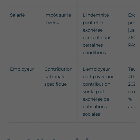
Salarié
Impôt sur le
L'indemnité
Exoné
revenu
peut être
possi
exonérée
jusqu
d'impôt sous
360 €
certaines
PASS
conditions
Employeur
Contribution
L'employeur
Taux 
patronale
doit payer une
40 %
spécifique
contribution
2026
sur la part
(cont
exonérée de
%
cotisations
aupar
sociales