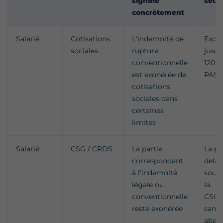
signifie
seuil
concrètement
Salarié
Cotisations
L'indemnité de
Exoné
sociales
rupture
jusqu
conventionnelle
120 €
est exonérée de
PASS
cotisations
sociales dans
certaines
limites
Salarié
CSG / CRDS
La partie
La pa
correspondant
delà 
à l'indemnité
soum
légale ou
la
conventionnelle
CSG/
reste exonérée
sans
abat