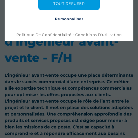
TOUT REFUSER
Le métier
Personnaliser
·
Politique De Confidentialité
Conditions D'utilisation
d'ingénieur avant-
vente
- F/H
L'ingénieur avant-vente occupe une place déterminante
dans le succès commercial d'une entreprise. Ce métier
allie expertise technique et compétences commerciales
pour optimiser les offres proposées aux clients.
L'ingénieur avant-vente occupe le rôle de liant entre le
projet et le client. Il met en place des solutions adaptées
et personnalisées. Une compréhension approfondie des
produits et services proposés est exigée pour mener à
bien les missions de ce poste. C'est sa capacité à
comprendre et à répondre efficacement aux besoins