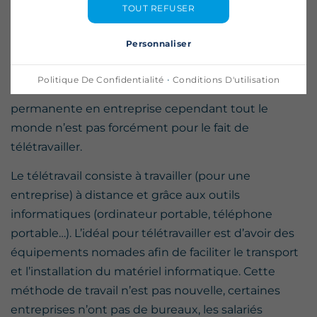
TOUT REFUSER
PUBLIÉ LE
23 FÉVRIER 2022
Personnaliser
Le télétravail fait l’objet de beaucoup de discussions.
·
Politique De Confidentialité
Conditions D'utilisation
Il commence à être instauré de manière
permanente en entreprise cependant tout le
monde n’est pas forcément pour le fait de
télétravailler.
Le télétravail consiste à travailler (pour une
entreprise) à distance et grâce aux outils
informatiques (ordinateur portable, téléphone
portable…). L’idéal pour télétravailler est d’avoir des
équipements nomades afin de faciliter le transport
et l’installation du matériel informatique. Cette
méthode de travail n’est pas nouvelle, certaines
entreprises n’ont pas de bureaux, les salariés