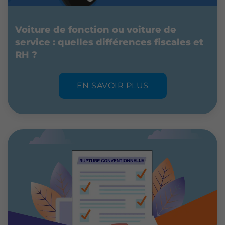
Voiture de fonction ou voiture de
service : quelles différences fiscales et
RH ?
EN SAVOIR PLUS